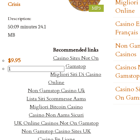
Migliori
Crisis
Online
Description:
Casino E
50:09 minutes 24.1
Français
MB
Non Gam
Recommended links
Casinos
Casino Sites Not On
$9.95
Gamstop
Casinos
Migliori Siti Di Casino
Gamstop
Online
Casino S
Non Gamstop Casino Uk
On Gams
Lista Siti Scommesse Aams
Migliori Bitcoin Casino
Casino Non Aams Sicuri
UK Online Casinos Not On Gamstop
Non Gamstop Casino Sites UK
Casino En Ligne