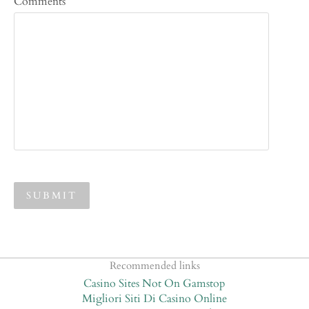
Comments
*
SUBMIT
Recommended links
Casino Sites Not On Gamstop
Migliori Siti Di Casino Online