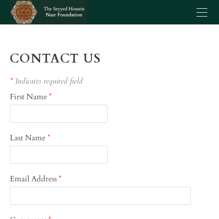
HOME
BIOGRAPHY
CONTACT US
AUDIO
*
Indicates required field
RESOURCES
First Name
*
CONTACT
Last Name
*
Email Address
*