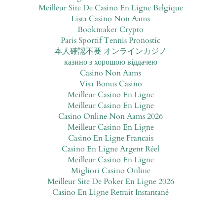
Meilleur Site De Casino En Ligne Belgique
Lista Casino Non Aams
Bookmaker Crypto
Paris Sportif Tennis Pronostic
本人確認不要 オンラインカジノ
казино з хорошою віддачею
Casino Non Aams
Visa Bonus Casino
Meilleur Casino En Ligne
Meilleur Casino En Ligne
Casino Online Non Aams 2026
Meilleur Casino En Ligne
Casino En Ligne Francais
Casino En Ligne Argent Réel
Meilleur Casino En Ligne
Migliori Casino Online
Meilleur Site De Poker En Ligne 2026
Casino En Ligne Retrait Instantané