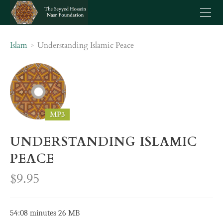
HOME
Islam
>
Understanding Islamic Peace
BIOGRAPHY
AUDIO
RESOURCES
CONTACT
UNDERSTANDING ISLAMIC
PEACE
$9.95
54:08 minutes 26 MB