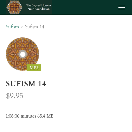
HOME
Sufism
>
Sufism 14
BIOGRAPHY
AUDIO
RESOURCES
CONTACT
SUFISM 14
$9.95
1:08:06 minutes 65.4 MB