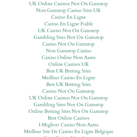
UK Online Casinos Not On Gamstop
Non Gamstop Casino Sites UK
Casino En Ligne
Casino En Ligne Fiable
UK Casino Not On Gamstop
Gambling Sites Not On Gamstop
Casino Not On Gamstop
Non Gamstop Casino
Casino Online Non Aams
Online Casinos UK
Best UK Betting Sites
Meilleur Casino En Ligne
Best UK Betting Sites
Casino Not On Gamstop
UK Online Casinos Not On Gamstop
Gambling Sites Not On Gamstop
Online Betting Sites Not On Gamstop
Best Online Casinos
I Migliori Casino Non Aams
Meilleur Site De Casino En Ligne Belgique