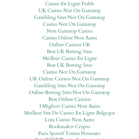
Casino En Ligne Fiable
UK Casino Not On Gamstop
Gambling Sites Not On Gamstop
Casino Not On Gamstop
Non Gamstop Casino
Casino Online Non Aams
Online Casinos UK
Best UK Betting Sites
Meilleur Casino En Ligne
Best UK Betting Sites
Casino Not On Gamstop
UK Online Casinos Not On Gamstop
Gambling Sites Not On Gamstop
Online Betting Sites Not On Gamstop
Best Online Casinos
I Migliori Casino Non Aams
Meilleur Site De Casino En Ligne Belgique
Lista Casino Non Aams
Bookmaker Crypto
Paris Sportif Tennis Pronostic