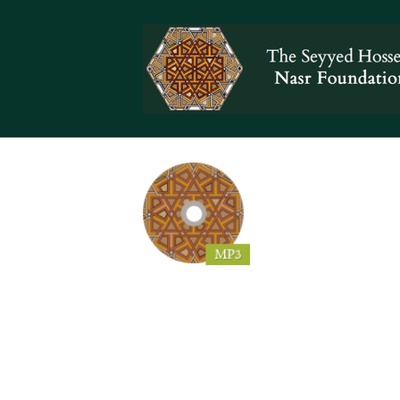
Sufism
>
Sufi Practices 3