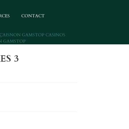
RCES
CONTACT
ÇAIS
NON GAMSTOP CASINOS
ON GAMSTOP
ES 3