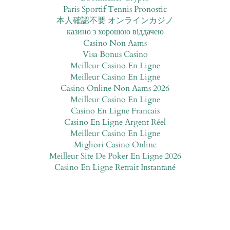
Paris Sportif Tennis Pronostic
本人確認不要 オンラインカジノ
казино з хорошою віддачею
Casino Non Aams
Visa Bonus Casino
Meilleur Casino En Ligne
Meilleur Casino En Ligne
Casino Online Non Aams 2026
Meilleur Casino En Ligne
Casino En Ligne Francais
Casino En Ligne Argent Réel
Meilleur Casino En Ligne
Migliori Casino Online
Meilleur Site De Poker En Ligne 2026
Casino En Ligne Retrait Instantané