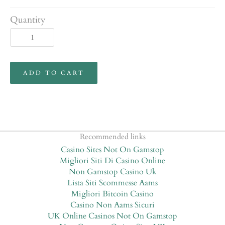
Quantity
ADD TO CART
Recommended links
Casino Sites Not On Gamstop
Migliori Siti Di Casino Online
Non Gamstop Casino Uk
Lista Siti Scommesse Aams
Migliori Bitcoin Casino
Casino Non Aams Sicuri
UK Online Casinos Not On Gamstop