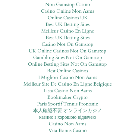
Non Gamstop Casino
Casino Online Non Aams
Online Casinos UK
Best UK Betting Sites
Meilleur Casino En Ligne
Best UK Betting Sites
Casino Not On Gamstop
UK Online Casinos Not On Gamstop
Gambling Sites Not On Gamstop
Online Betting Sites Not On Gamstop
Best Online Casinos
I Migliori Casino Non Aams
Meilleur Site De Casino En Ligne Belgique
Lista Casino Non Aams
Bookmaker Crypto
Paris Sportif Tennis Pronostic
本人確認不要 オンラインカジノ
казино з хорошою віддачею
Casino Non Aams
Visa Bonus Casino