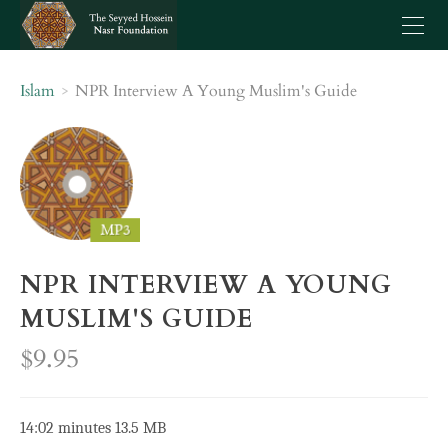
HOME
Islam
>
NPR Interview A Young Muslim's Guide
BIOGRAPHY
AUDIO
RESOURCES
CONTACT
NPR INTERVIEW A YOUNG
MUSLIM'S GUIDE
$9.95
14:02 minutes 13.5 MB