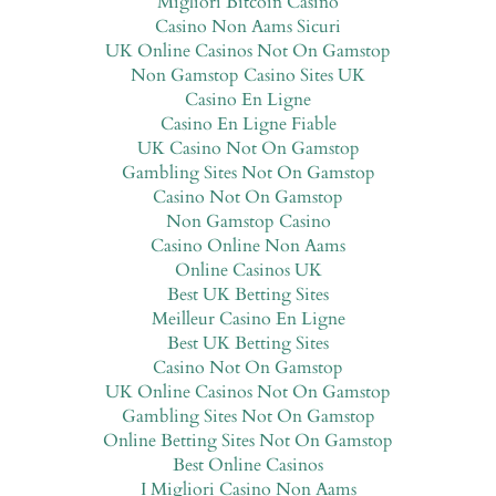
Migliori Bitcoin Casino
Casino Non Aams Sicuri
UK Online Casinos Not On Gamstop
Non Gamstop Casino Sites UK
Casino En Ligne
Casino En Ligne Fiable
UK Casino Not On Gamstop
Gambling Sites Not On Gamstop
Casino Not On Gamstop
Non Gamstop Casino
Casino Online Non Aams
Online Casinos UK
Best UK Betting Sites
Meilleur Casino En Ligne
Best UK Betting Sites
Casino Not On Gamstop
UK Online Casinos Not On Gamstop
Gambling Sites Not On Gamstop
Online Betting Sites Not On Gamstop
Best Online Casinos
I Migliori Casino Non Aams