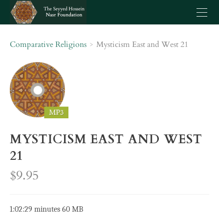
HOME
Comparative Religions
>
Mysticism East and West 21
BIOGRAPHY
AUDIO
RESOURCES
CONTACT
MYSTICISM EAST AND WEST
21
$9.95
1:02:29 minutes 60 MB