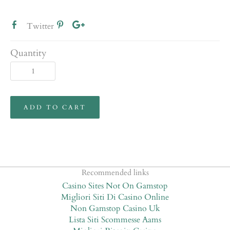
Twitter
Quantity
ADD TO CART
Recommended links
Casino Sites Not On Gamstop
Migliori Siti Di Casino Online
Non Gamstop Casino Uk
Lista Siti Scommesse Aams