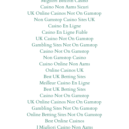
Migliori Bitcoin Casino
Casino Non Aams Sicuri
UK Online Casinos Not On Gamstop
Non Gamstop Casino Sites UK
Casino En Ligne
Casino En Ligne Fiable
UK Casino Not On Gamstop
Gambling Sites Not On Gamstop
Casino Not On Gamstop
Non Gamstop Casino
Casino Online Non Aams
Online Casinos UK
Best UK Betting Sites
Meilleur Casino En Ligne
Best UK Betting Sites
Casino Not On Gamstop
UK Online Casinos Not On Gamstop
Gambling Sites Not On Gamstop
Online Betting Sites Not On Gamstop
Best Online Casinos
I Migliori Casino Non Aams