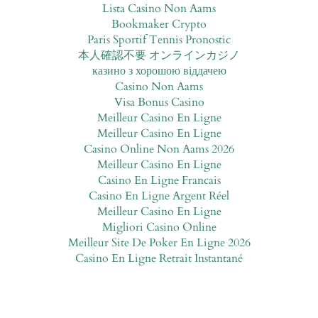
Lista Casino Non Aams
Bookmaker Crypto
Paris Sportif Tennis Pronostic
本人確認不要 オンラインカジノ
казино з хорошою віддачею
Casino Non Aams
Visa Bonus Casino
Meilleur Casino En Ligne
Meilleur Casino En Ligne
Casino Online Non Aams 2026
Meilleur Casino En Ligne
Casino En Ligne Francais
Casino En Ligne Argent Réel
Meilleur Casino En Ligne
Migliori Casino Online
Meilleur Site De Poker En Ligne 2026
Casino En Ligne Retrait Instantané