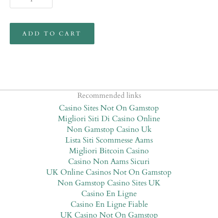
ADD TO CART
Recommended links
Casino Sites Not On Gamstop
Migliori Siti Di Casino Online
Non Gamstop Casino Uk
Lista Siti Scommesse Aams
Migliori Bitcoin Casino
Casino Non Aams Sicuri
UK Online Casinos Not On Gamstop
Non Gamstop Casino Sites UK
Casino En Ligne
Casino En Ligne Fiable
UK Casino Not On Gamstop