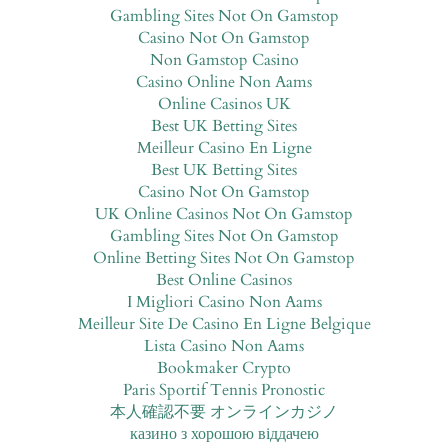
Gambling Sites Not On Gamstop
Casino Not On Gamstop
Non Gamstop Casino
Casino Online Non Aams
Online Casinos UK
Best UK Betting Sites
Meilleur Casino En Ligne
Best UK Betting Sites
Casino Not On Gamstop
UK Online Casinos Not On Gamstop
Gambling Sites Not On Gamstop
Online Betting Sites Not On Gamstop
Best Online Casinos
I Migliori Casino Non Aams
Meilleur Site De Casino En Ligne Belgique
Lista Casino Non Aams
Bookmaker Crypto
Paris Sportif Tennis Pronostic
本人確認不要 オンラインカジノ
казино з хорошою віддачею