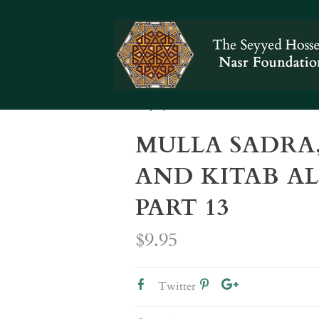
Philosophy
>
Mulla Sadra, Shabistari and 
MULLA SADRA,
AND KITAB A
PART 13
$9.95
Twitter