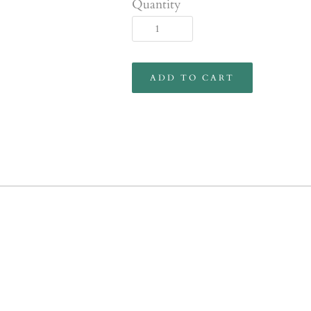
Quantity
ADD TO CART