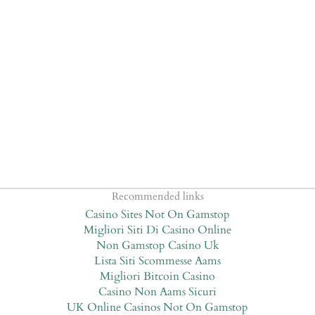
Recommended links
Casino Sites Not On Gamstop
Migliori Siti Di Casino Online
Non Gamstop Casino Uk
Lista Siti Scommesse Aams
Migliori Bitcoin Casino
Casino Non Aams Sicuri
UK Online Casinos Not On Gamstop