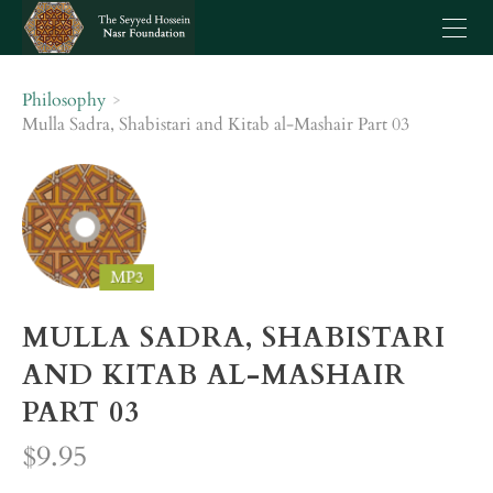
HOME
Philosophy
>
BIOGRAPHY
Mulla Sadra, Shabistari and Kitab al-Mashair Part 03
AUDIO
RESOURCES
CONTACT
MULLA SADRA, SHABISTARI
AND KITAB AL-MASHAIR
PART 03
$9.95