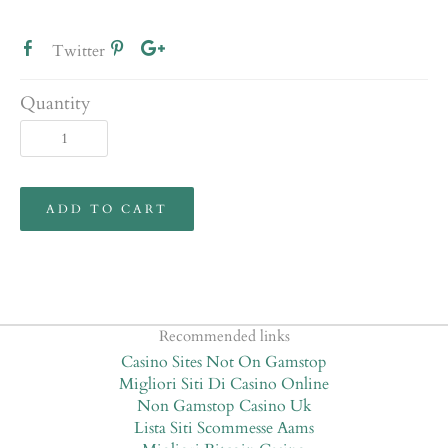
Twitter
Quantity
ADD TO CART
Recommended links
Casino Sites Not On Gamstop
Migliori Siti Di Casino Online
Non Gamstop Casino Uk
Lista Siti Scommesse Aams