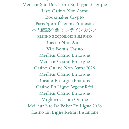
Meilleur Site De Casino En Ligne Belgique
Lista Casino Non Aams
Bookmaker Crypto
Paris Sportif Tennis Pronostic
本人確認不要 オンラインカジノ
казино з хорошою віддачею
Casino Non Aams
Visa Bonus Casino
Meilleur Casino En Ligne
Meilleur Casino En Ligne
Casino Online Non Aams 2026
Meilleur Casino En Ligne
Casino En Ligne Francais
Casino En Ligne Argent Réel
Meilleur Casino En Ligne
Migliori Casino Online
Meilleur Site De Poker En Ligne 2026
Casino En Ligne Retrait Instantané