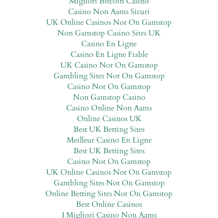
Migliori Bitcoin Casino
Casino Non Aams Sicuri
UK Online Casinos Not On Gamstop
Non Gamstop Casino Sites UK
Casino En Ligne
Casino En Ligne Fiable
UK Casino Not On Gamstop
Gambling Sites Not On Gamstop
Casino Not On Gamstop
Non Gamstop Casino
Casino Online Non Aams
Online Casinos UK
Best UK Betting Sites
Meilleur Casino En Ligne
Best UK Betting Sites
Casino Not On Gamstop
UK Online Casinos Not On Gamstop
Gambling Sites Not On Gamstop
Online Betting Sites Not On Gamstop
Best Online Casinos
I Migliori Casino Non Aams