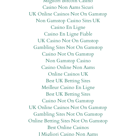
Migliori Bitcoin Casino
Casino Non Aams Sicuri
UK Online Casinos Not On Gamstop
Non Gamstop Casino Sites UK
Casino En Ligne
Casino En Ligne Fiable
UK Casino Not On Gamstop
Gambling Sites Not On Gamstop
Casino Not On Gamstop
Non Gamstop Casino
Casino Online Non Aams
Online Casinos UK
Best UK Betting Sites
Meilleur Casino En Ligne
Best UK Betting Sites
Casino Not On Gamstop
UK Online Casinos Not On Gamstop
Gambling Sites Not On Gamstop
Online Betting Sites Not On Gamstop
Best Online Casinos
I Migliori Casino Non Aams