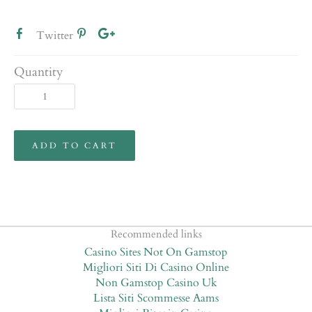
Twitter
Quantity
ADD TO CART
Recommended links
Casino Sites Not On Gamstop
Migliori Siti Di Casino Online
Non Gamstop Casino Uk
Lista Siti Scommesse Aams