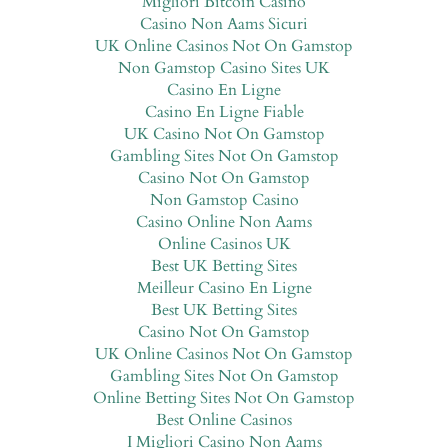
Migliori Bitcoin Casino
Casino Non Aams Sicuri
UK Online Casinos Not On Gamstop
Non Gamstop Casino Sites UK
Casino En Ligne
Casino En Ligne Fiable
UK Casino Not On Gamstop
Gambling Sites Not On Gamstop
Casino Not On Gamstop
Non Gamstop Casino
Casino Online Non Aams
Online Casinos UK
Best UK Betting Sites
Meilleur Casino En Ligne
Best UK Betting Sites
Casino Not On Gamstop
UK Online Casinos Not On Gamstop
Gambling Sites Not On Gamstop
Online Betting Sites Not On Gamstop
Best Online Casinos
I Migliori Casino Non Aams