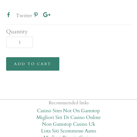
Twitter
Quantity
ADD TO CART
Recommended links
Casino Sites Not On Gamstop
Migliori Siti Di Casino Online
Non Gamstop Casino Uk
Lista Siti Scommesse Aams