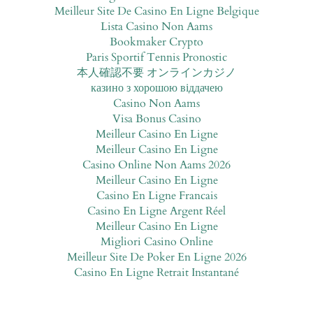
Meilleur Site De Casino En Ligne Belgique
Lista Casino Non Aams
Bookmaker Crypto
Paris Sportif Tennis Pronostic
本人確認不要 オンラインカジノ
казино з хорошою віддачею
Casino Non Aams
Visa Bonus Casino
Meilleur Casino En Ligne
Meilleur Casino En Ligne
Casino Online Non Aams 2026
Meilleur Casino En Ligne
Casino En Ligne Francais
Casino En Ligne Argent Réel
Meilleur Casino En Ligne
Migliori Casino Online
Meilleur Site De Poker En Ligne 2026
Casino En Ligne Retrait Instantané