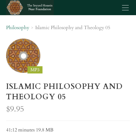
HOME
Philosophy
>
Islamic Philosophy and Theology 05
BIOGRAPHY
AUDIO
RESOURCES
CONTACT
ISLAMIC PHILOSOPHY AND
THEOLOGY 05
$9.95
41:12 minutes 19.8 MB