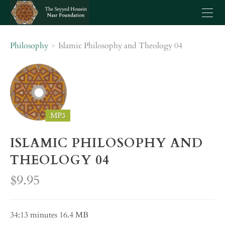
HOME
Philosophy
>
Islamic Philosophy and Theology 04
BIOGRAPHY
AUDIO
RESOURCES
CONTACT
ISLAMIC PHILOSOPHY AND
THEOLOGY 04
$9.95
34:13 minutes 16.4 MB