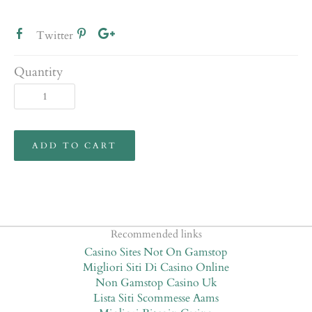
Twitter
Quantity
ADD TO CART
Recommended links
Casino Sites Not On Gamstop
Migliori Siti Di Casino Online
Non Gamstop Casino Uk
Lista Siti Scommesse Aams