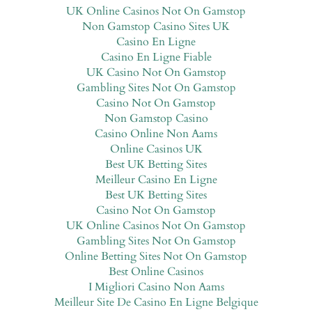
UK Online Casinos Not On Gamstop
Non Gamstop Casino Sites UK
Casino En Ligne
Casino En Ligne Fiable
UK Casino Not On Gamstop
Gambling Sites Not On Gamstop
Casino Not On Gamstop
Non Gamstop Casino
Casino Online Non Aams
Online Casinos UK
Best UK Betting Sites
Meilleur Casino En Ligne
Best UK Betting Sites
Casino Not On Gamstop
UK Online Casinos Not On Gamstop
Gambling Sites Not On Gamstop
Online Betting Sites Not On Gamstop
Best Online Casinos
I Migliori Casino Non Aams
Meilleur Site De Casino En Ligne Belgique