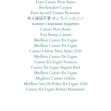
Lista Casino Non Aams
Bookmaker Crypto
Paris Sportif Tennis Pronostic
本人確認不要 オンラインカジノ
казино з хорошою віддачею
Casino Non Aams
Visa Bonus Casino
Meilleur Casino En Ligne
Meilleur Casino En Ligne
Casino Online Non Aams 2026
Meilleur Casino En Ligne
Casino En Ligne Francais
Casino En Ligne Argent Réel
Meilleur Casino En Ligne
Migliori Casino Online
Meilleur Site De Poker En Ligne 2026
Casino En Ligne Retrait Instantané