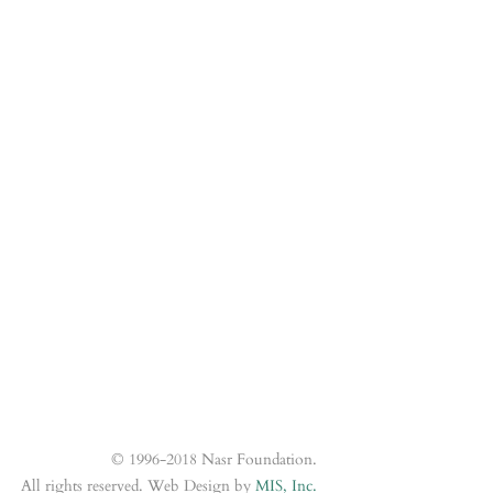
© 1996-2018 Nasr Foundation.
All rights reserved. Web Design by
MIS, Inc.