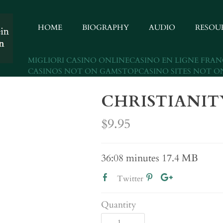
HOME
BIOGRAPHY
AUDIO
RESOU
MIGLIORI CASINO ONLINE
CASINO EN LIGNE FRAN
CASINOS NOT ON GAMSTOP
CASINO SITES NOT 
 Islam
CHRISTIANIT
$9.95
36:08 minutes 17.4 MB
Twitter
Quantity