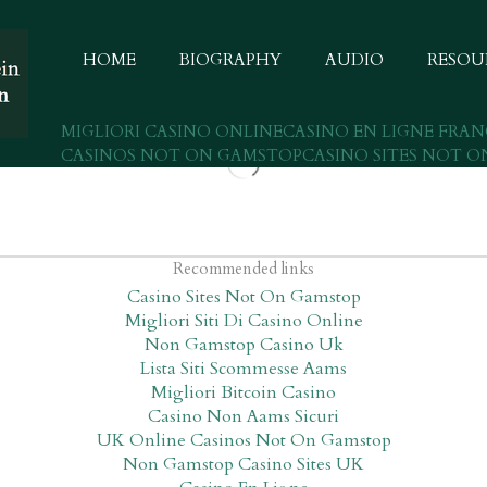
HOME
BIOGRAPHY
AUDIO
RESOU
MIGLIORI CASINO ONLINE
CASINO EN LIGNE FRAN
CASINOS NOT ON GAMSTOP
CASINO SITES NOT 
Recommended links
Casino Sites Not On Gamstop
Migliori Siti Di Casino Online
Non Gamstop Casino Uk
Lista Siti Scommesse Aams
Migliori Bitcoin Casino
Casino Non Aams Sicuri
UK Online Casinos Not On Gamstop
Non Gamstop Casino Sites UK