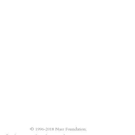
© 1996-2018 Nasr Foundation.