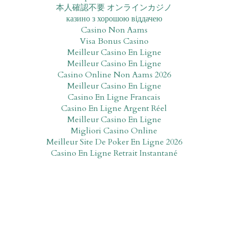
本人確認不要 オンラインカジノ
казино з хорошою віддачею
Casino Non Aams
Visa Bonus Casino
Meilleur Casino En Ligne
Meilleur Casino En Ligne
Casino Online Non Aams 2026
Meilleur Casino En Ligne
Casino En Ligne Francais
Casino En Ligne Argent Réel
Meilleur Casino En Ligne
Migliori Casino Online
Meilleur Site De Poker En Ligne 2026
Casino En Ligne Retrait Instantané