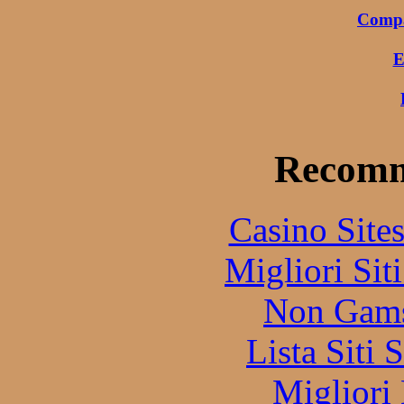
Compa
E
Recomm
Casino Site
Migliori Sit
Non Gams
Lista Siti
Migliori