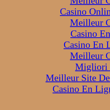
Meilleur 
Casino Onli
Meilleur 
Casino En
Casino En L
Meilleur 
Migliori
Meilleur Site D
Casino En Lign