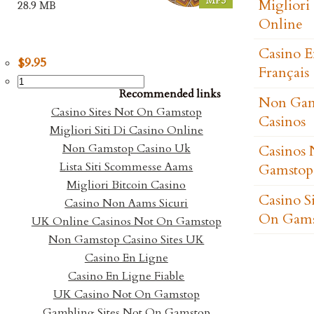
Migliori
28.9 MB
Online
Casino E
$9.95
Français
Recommended links
Non Gam
Casino Sites Not On Gamstop
Casinos
Migliori Siti Di Casino Online
Non Gamstop Casino Uk
Casinos
Lista Siti Scommesse Aams
Gamstop
Migliori Bitcoin Casino
Casino S
Casino Non Aams Sicuri
On Gams
UK Online Casinos Not On Gamstop
Non Gamstop Casino Sites UK
Casino En Ligne
Casino En Ligne Fiable
UK Casino Not On Gamstop
Gambling Sites Not On Gamstop