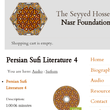
The Seyyed Hosse
Nasr Foundatio
Shopping cart is empty.
Persian Sufi Literature 4
Home
Biograp
You are here:
Audio
:
Sufism
Audio
Persian Sufi
Literature 4
Resource
Description:
Contact
1:00:06 minutes