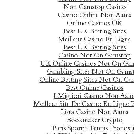
Non Gamstop Casino
Casino Online Non Aams
Online Casinos UK
Best UK Betting Sites
Meilleur Casino En Ligne
Best UK Betting Sites
Casino Not On Gamstop
UK Online Casinos Not On Ga
Gambling Sites Not On Gams
Online Betting Sites Not On Ga
Best Online Casinos
I Migliori Casino Non Aam
Meilleur Site De Casino En Ligne 
Lista Casino Non Aams
Bookmaker Crypto
Paris Sportif Tennis Pronost