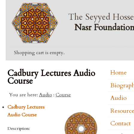
The Seyyed Hosse
Nasr Foundatio
Shopping cart is empty.
Cadbury Lectures Audio
Home
Course
Biograp
You are here:
Audio
:
Course
Audio
Cadbury Lectures
Resource
Audio Course
Contact
Description: