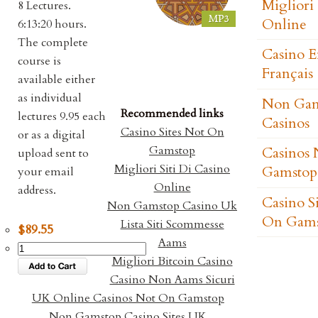
Migliori
8 Lectures.
Online
6:13:20 hours.
The complete
Casino E
course is
Français
available either
as individual
Non Gam
Recommended links
lectures 9.95 each
Casinos
Casino Sites Not On
or as a digital
Gamstop
Casinos
upload sent to
Migliori Siti Di Casino
Gamstop
your email
Online
address.
Casino S
Non Gamstop Casino Uk
On Gams
Lista Siti Scommesse
$89.55
Aams
Migliori Bitcoin Casino
Casino Non Aams Sicuri
UK Online Casinos Not On Gamstop
Non Gamstop Casino Sites UK