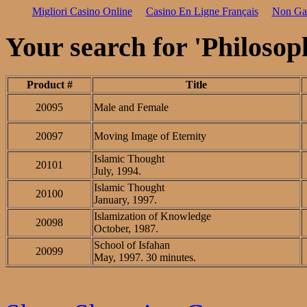
Migliori Casino Online
Casino En Ligne Français
Non Ga
Your search for 'Philosop
Product #
Title
20095
Male and Female
20097
Moving Image of Eternity
Islamic Thought
20101
July, 1994.
Islamic Thought
20100
January, 1997.
Islamization of Knowledge
20098
October, 1987.
School of Isfahan
20099
May, 1997. 30 minutes.