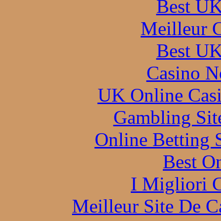
Best UK
Meilleur 
Best UK
Casino N
UK Online Cas
Gambling Sit
Online Betting 
Best On
I Migliori
Meilleur Site De 