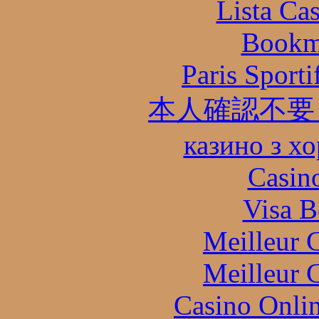
Lista Ca
Bookm
Paris Sporti
本人確認不要
казино з х
Casin
Visa B
Meilleur 
Meilleur 
Casino Onli