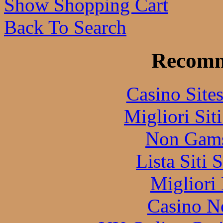
Show Shopping Cart
Back To Search
Recomm
Casino Site
Migliori Sit
Non Gams
Lista Siti
Migliori
Casino N