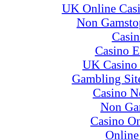
UK Online Cas
Non Gamstop
Casin
Casino E
UK Casino
Gambling Sit
Casino N
Non Ga
Casino O
Online