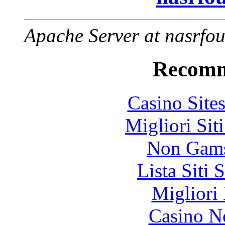
Apache Server at nasrfo
Recomm
Casino Site
Migliori Sit
Non Gams
Lista Siti
Migliori
Casino N